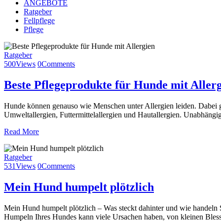
ANGEBOTE
Ratgeber
Fellpflege
Pflege
Ratgeber
500
Views
0
Comments
Beste Pflegeprodukte für Hunde mit Aller
Hunde können genauso wie Menschen unter Allergien leiden. Dabei gi
Umweltallergien, Futtermittelallergien und Hautallergien. Unabhängi
Read More
Ratgeber
531
Views
0
Comments
Mein Hund humpelt plötzlich
Mein Hund humpelt plötzlich – Was steckt dahinter und wie handeln 
Humpeln Ihres Hundes kann viele Ursachen haben, von kleinen Ble