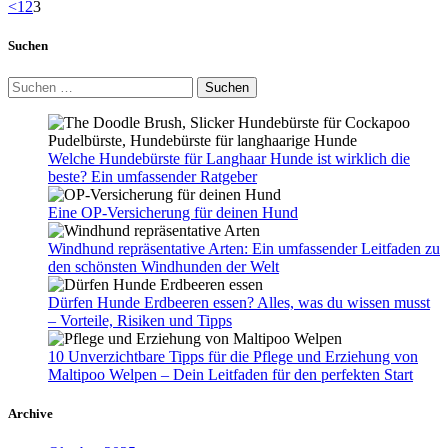
Seitennummerierung
Page
Page
Page
<
1
2
3
der
Suchen
Beiträge
Suchen
nach:
Welche Hundebürste für Langhaar Hunde ist wirklich die
beste? Ein umfassender Ratgeber
Eine OP-Versicherung für deinen Hund
Windhund repräsentative Arten: Ein umfassender Leitfaden zu
den schönsten Windhunden der Welt
Dürfen Hunde Erdbeeren essen? Alles, was du wissen musst
– Vorteile, Risiken und Tipps
10 Unverzichtbare Tipps für die Pflege und Erziehung von
Maltipoo Welpen – Dein Leitfaden für den perfekten Start
Archive